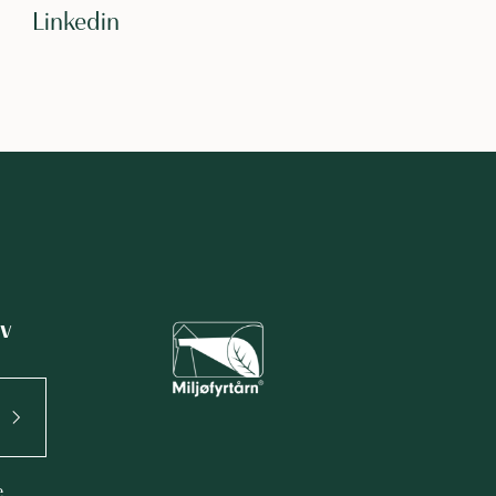
Linkedin
v
e