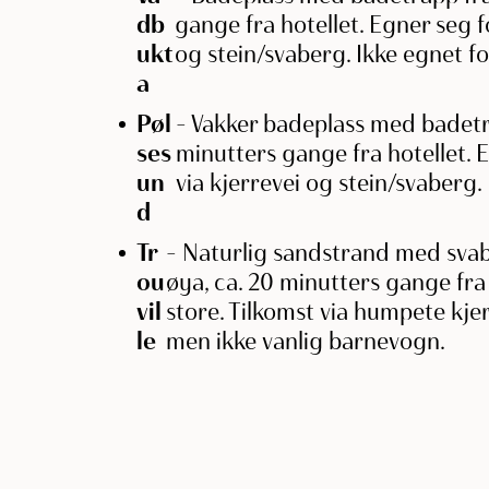
db
gange fra hotellet. Egner seg 
ukt
og stein/svaberg. Ikke egnet 
a
Pøl
– Vakker badeplass med badetra
ses
minutters gange fra hotellet.
un
via kjerrevei og stein/svaberg
d
Tr
– Naturlig sandstrand med sva
ou
øya, ca. 20 minutters gange fra
vil
store. Tilkomst via humpete kjer
le
men ikke vanlig barnevogn.