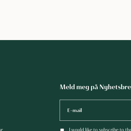
Meld meg på Nyhetsbre
I would like to subscribe to th
ør