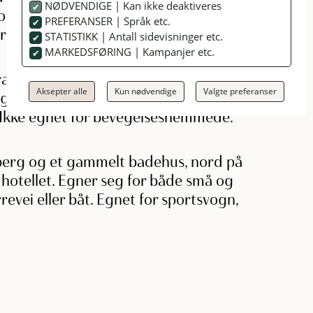
NØDVENDIGE | Kan ikke deaktiveres
for svømmedyktige. Tilkomst via kjerrevei
PREFERANSER | Språk etc.
for bevegelseshemmede.
STATISTIKK | Antall sidevisninger etc.
MARKEDSFØRING | Kampanjer etc.
pp ytterst på vestsiden av øya, ca. 20
Aksepter alle
Kun nødvendige
Valgte preferanser
 Egner seg for svømmedyktige. Tilkomst
. Ikke egnet for bevegelseshemmede.
berg og et gammelt badehus, nord på
 hotellet. Egner seg for både små og
revei eller båt. Egnet for sportsvogn,