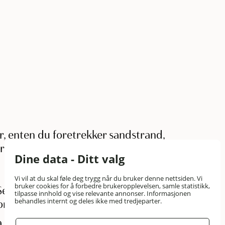
r, enten du foretrekker sandstrand,
er du en oversikt over de mest populære
Dine data - Ditt valg
Vi vil at du skal føle deg trygg når du bruker denne nettsiden. Vi
bruker cookies for å forbedre brukeropplevelsen, samle statistikk,
ilerkroa og hotellet. Perfekt for de aller
tilpasse innhold og vise relevante annonser. Informasjonen
behandles internt og deles ikke med tredjeparter.
 for bevegelseshemmede.
 svaberg på dypt vann, ca. 10 minutters