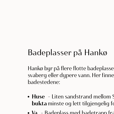
Badeplasser på Hankø
Hankø byr på flere flotte badeplasse
svaberg eller dypere vann. Her finn
badestedene:
Huse
– Liten sandstrand mellom Se
bukta
minste og lett tilgjengelig
Va
– Badeplass med badetrapp fra