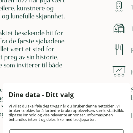
 Siden 1877 har øya vært
seilere, kunstnere og
 og lunefulle skjønnhet.
aktet besøkende hit for
 Fra de første sjøbadene
llet vært et sted for
 preg av sin historie,
som inviterer til både
 velvære og friluftsliv.
Dine data - Ditt valg
og sauna
, spill en runde
ev skjærgården fra
Vi vil at du skal føle deg trygg når du bruker denne nettsiden. Vi
bruker cookies for å forbedre brukeropplevelsen, samle statistikk,
også et populært sted
tilpasse innhold og vise relevante annonser. Informasjonen
behandles internt og deles ikke med tredjeparter.