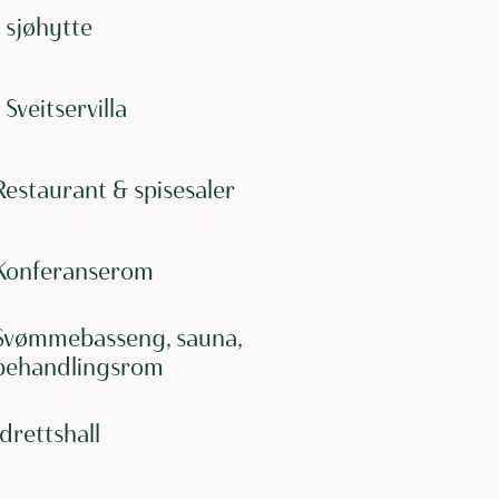
1 sjøhytte
1 Sveitservilla
Restaurant & spisesaler
Konferanserom
Svømmebasseng, sauna,
behandlingsrom
Idrettshall