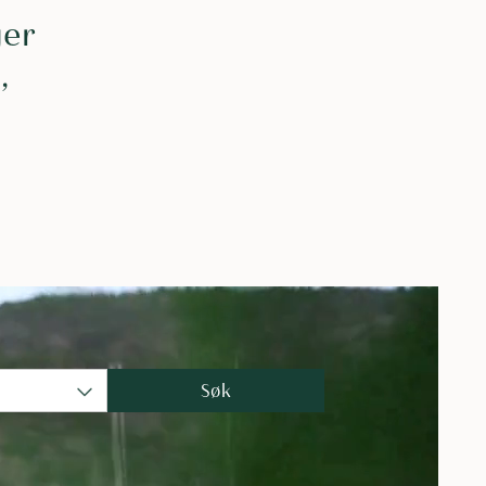
ger
,