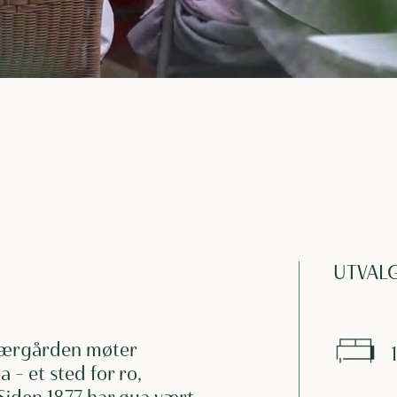
UTVALG
skjærgården møter
 – et sted for ro,