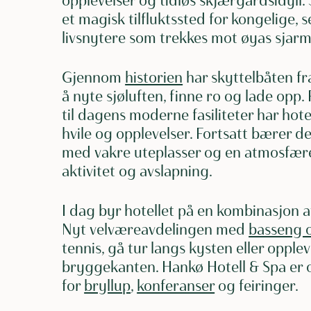
opplevelser og tidløs skjærgårdsidyll.
et magisk tilfluktssted for kongelige, 
livsnytere som trekkes mot øyas sjarm
Gjennom
historien
har skyttelbåten fr
å nyte sjøluften, finne ro og lade opp.
til dagens moderne fasiliteter har hote
hvile og opplevelser. Fortsatt bærer det
med vakre uteplasser og en atmosfære 
aktivitet og avslapning.
I dag byr hotellet på en kombinasjon av
Nyt velværeavdelingen med
basseng 
tennis, gå tur langs kysten eller oppl
bryggekanten. Hankø Hotell & Spa er 
for
bryllup
,
konferanser
og feiringer.