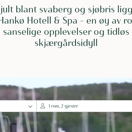
jult blant svaberg og sjøbris lig
Hankø Hotell & Spa – en øy av ro
sanselige opplevelser og tidløs
skjærgårdsidyll